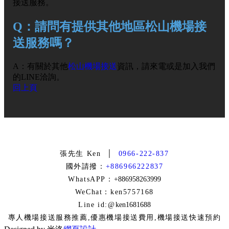
接送服務。
Q：請問有提供其他地區松山機場接
送服務嗎？
A：有關於其他
松山機場接送
資訊，請來電或是加入我們
的LINE洽詢。
回上頁
張先生 Ken │
0966-222-837
國外請撥：
+886966222837
WhatsAPP：
+886958263999
WeChat：ken5757168
Line id:@
ken1681688
專人機場接送服務推薦,優惠機場接送費用,機場接送快速預約